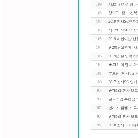
109
제3회 멘사게임 
108
창의T퍼즐 미션북
107
2019 멘사SG영
106
제17회 MMSO 
105
2019 어린이날 선
104
★2019 설연휴!
103
2019년 설 연휴 
102
★ 제15회 멘사 
101
루츠템, '멘사SG
100
2017 멘사SG 
99
★제1회 멘사 보
98
교육기업 루츠템, 
97
멘사 드림캠프, 
96
★제1회 멘사 보
95
2016 멘사 국제