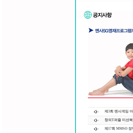
제3회 멘사게임 
창의T퍼즐 미션북
제17회 MMSO 