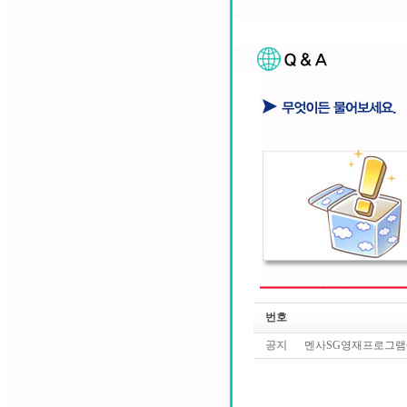
번호
공지
멘사SG영재프로그램