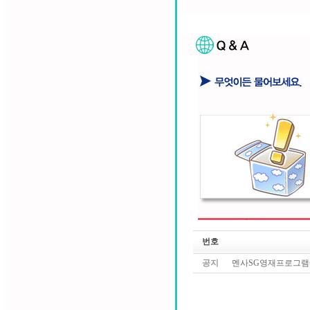
번호
공지
멘사SG영재프로그램