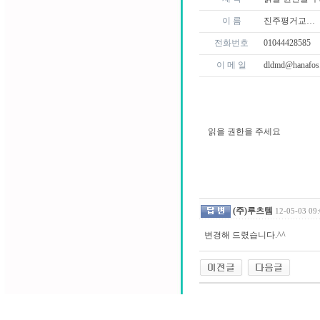
이 름
진주평거교…
전화번호
01044428585
이 메 일
dldmd@hanafos
읽을 권한을 주세요
(주)루츠템
12-05-03 09
변경해 드렸습니다.^^